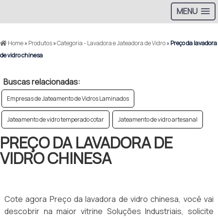
MENU
Home
»
Produtos
»
Categoria - Lavadora e Jateadora de Vidro
»
Preço da lavadora
de vidro chinesa
Buscas relacionadas:
Empresas de Jateamento de Vidros Laminados
Jateamento de vidro temperado cotar
Jateamento de vidro artesanal
PREÇO DA LAVADORA DE
VIDRO CHINESA
Cote agora Preço da lavadora de vidro chinesa, você vai
descobrir na maior vitrine Soluções Industriais, solicite