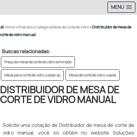
MENU
Home
»
Produtos
»
CategoriaMesa de Corte de Vidro
»
Distribuidor de mesa de
corte de vidro manual
Buscas relacionadas:
Preço da mesa de corte de vidro laminado
Mesa para corte de vidro usada sp
Mesa de corte de vidro usada
DISTRIBUIDOR DE MESA DE
CORTE DE VIDRO MANUAL
Solicite uma cotação de Distribuidor de mesa de corte de
vidro manual, você só obtém no website Soluções