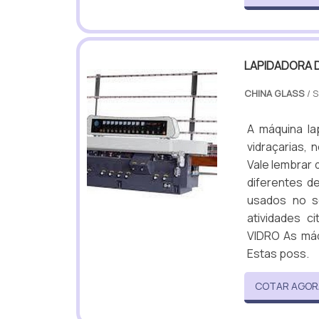
LAPIDADORA D
CHINA GLASS
/ 
A máquina la
vidraçarias,
Vale lembrar
diferentes d
usados no s
atividades 
VIDRO As máq
Estas poss.
COTAR AGOR