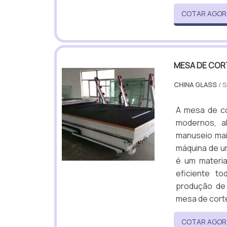
COTAR AGOR
MESA DE COR
CHINA GLASS
/ 
A mesa de co
modernos, a
manuseio mai
máquina de u
é um materia
eficiente 
produção de 
mesa de corte
COTAR AGOR