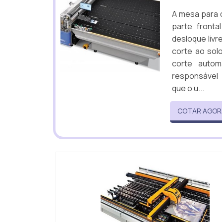
A mesa para c
parte fronta
desloque livr
corte ao solo
corte autom
responsável 
que o u...
COTAR AGOR