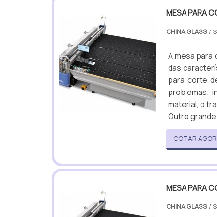
MESA PARA C
CHINA GLASS
/ 
A mesa para c
das caracterí
para corte d
problemas. 
material, o tr
Outro grande 
COTAR AGOR
MESA PARA C
CHINA GLASS
/ 