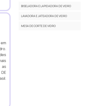
BISELADORA E LAPIDADORA DE VIDRO
LAVADORA E JATEADORA DE VIDRO
MESA DE CORTE DE VIDRO
l em
dro.
ades
mais
 as
 DE
sil.