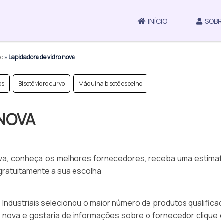
INÍCIO
SOBR
ro
»
Lapidadora de vidro nova
os
Bisotê vidro curvo
Máquina bisotê espelho
 NOVA
ova, conheça os melhores fornecedores, receba uma estimat
gratuitamente a sua escolha
Industriais selecionou o maior número de produtos qualifica
o nova e gostaria de informações sobre o fornecedor clique