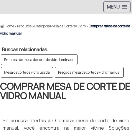
MENU
Home
»
Produtos
»
CategoriaMesa de Corte de Vidro
»
Comprar mesa de corte de
vidro manual
Buscas relacionadas:
Empresa de mesa de corte de vidro laminado
Mesa de corte de vidro usada
Preço da mesa de corte de vidro manual
COMPRAR MESA DE CORTE DE
VIDRO MANUAL
Se procura ofertas de Comprar mesa de corte de vidro
manual, você encontra na maior vitrine Soluções