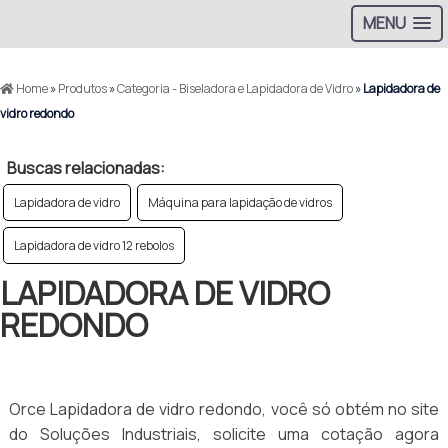
MENU
Home
»
Produtos
»
Categoria - Biseladora e Lapidadora de Vidro
»
Lapidadora de
vidro redondo
Buscas relacionadas:
Lapidadora de vidro
Máquina para lapidação de vidros
Lapidadora de vidro 12 rebolos
LAPIDADORA DE VIDRO
REDONDO
Orce Lapidadora de vidro redondo, você só obtém no site
do Soluções Industriais, solicite uma cotação agora