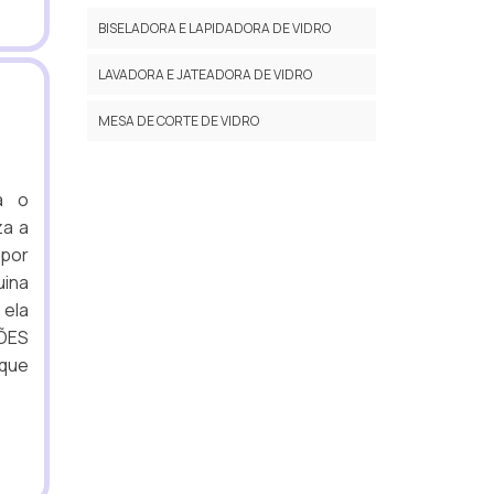
BISELADORA E LAPIDADORA DE VIDRO
LAVADORA E JATEADORA DE VIDRO
MESA DE CORTE DE VIDRO
á o
za a
 por
uina
 ela
ÇÕES
que