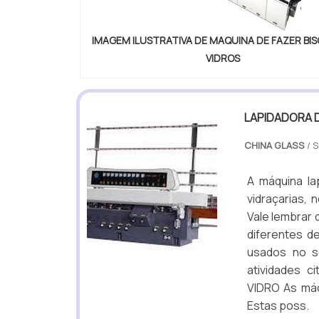
IMAGEM ILUSTRATIVA DE MAQUINA DE FAZER BI
VIDROS
LAPIDADORA D
CHINA GLASS
/ 
A máquina la
vidraçarias,
Vale lembrar
diferentes d
usados no s
atividades 
VIDRO As máq
Estas poss.