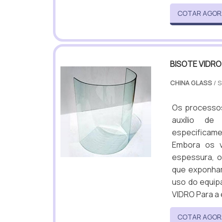
COTAR AGOR
BISOTE VIDR
CHINA GLASS
/ 
Os processos
auxílio de
especificam
Embora os v
espessura, o
que exponham 
uso do equi
VIDRO Para a 
COTAR AGOR