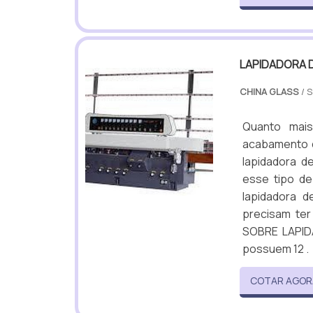
LAPIDADORA D
CHINA GLASS
/ 
Quanto mais
acabamento q
lapidadora d
esse tipo de
lapidadora d
precisam te
SOBRE LAPID
possuem 12 .
COTAR AGOR