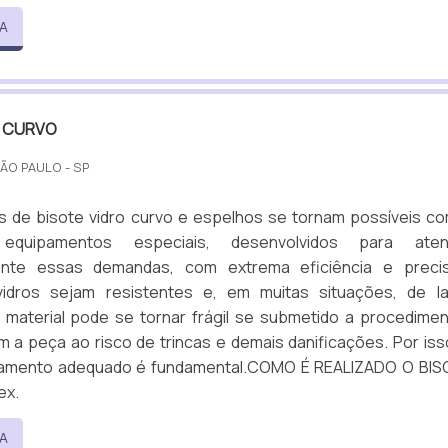
A
O CURVO
SÃO PAULO - SP
 de bisote vidro curvo e espelhos se tornam possíveis c
 equipamentos especiais, desenvolvidos para aten
ente essas demandas, com extrema eficiência e precis
idros sejam resistentes e, em muitas situações, de la
 material pode se tornar frágil se submetido a procedime
a peça ao risco de trincas e demais danificações. Por iss
pamento adequado é fundamental.COMO É REALIZADO O BIS
ex.
A