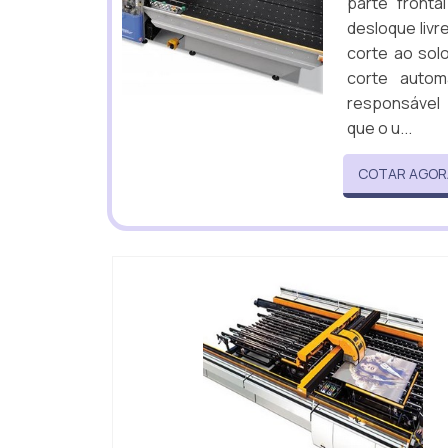
parte fronta
desloque livr
corte ao solo
corte autom
responsável 
que o u...
COTAR AGOR