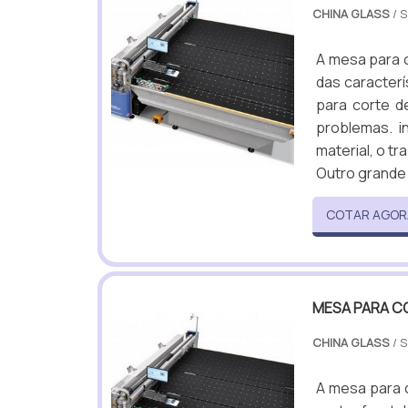
CHINA GLASS
/ 
A mesa para c
das caracterí
para corte d
problemas. 
material, o tr
Outro grande 
COTAR AGOR
MESA PARA C
CHINA GLASS
/ 
A mesa para c