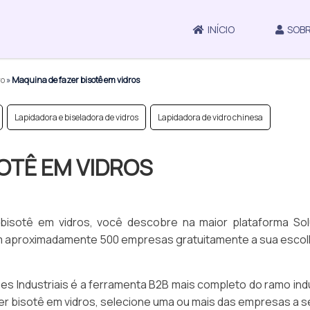
INÍCIO
SOBR
ro
»
Maquina de fazer bisotê em vidros
Lapidadora e biseladora de vidros
Lapidadora de vidro chinesa
OTÊ EM VIDROS
 bisotê em vidros, você descobre na maior plataforma So
com aproximadamente 500 empresas gratuitamente a sua esco
es Industriais é a ferramenta B2B mais completo do ramo indu
er bisotê em vidros, selecione uma ou mais das empresas a s