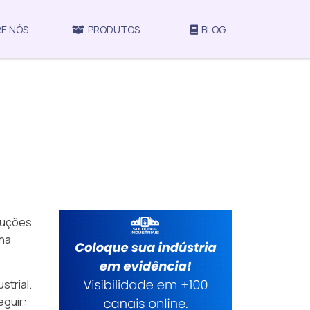
E NÓS
PRODUTOS
BLOG
luções
lha
strial.
eguir: