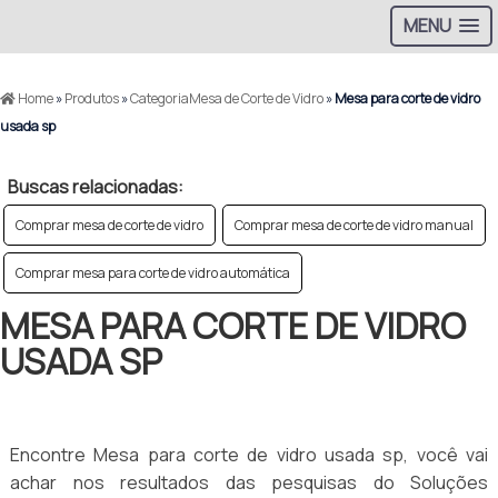
MENU
Home
»
Produtos
»
CategoriaMesa de Corte de Vidro
»
Mesa para corte de vidro
usada sp
Buscas relacionadas:
Comprar mesa de corte de vidro
Comprar mesa de corte de vidro manual
Comprar mesa para corte de vidro automática
MESA PARA CORTE DE VIDRO
USADA SP
Encontre Mesa para corte de vidro usada sp, você vai
achar nos resultados das pesquisas do Soluções