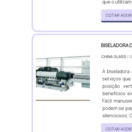
que o utiliza
COTAR AGOR
BISELADORA D
CHINA GLASS
/ 
A biseladora
serviços que 
posição ver
benefícios e
Fácil manusei
podem se pag
silenciosos;
COTAR AGOR