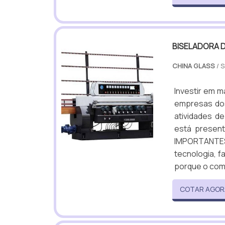
BISELADORA D
CHINA GLASS
/ 
Investir em m
empresas dos
atividades d
está present
IMPORTANTES 
tecnologia, f
porque o com
COTAR AGOR