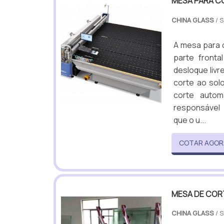
MESA PARA C
CHINA GLASS
/ 
A mesa para c
parte fronta
desloque livr
corte ao solo
corte autom
responsável 
que o u...
COTAR AGOR
MESA DE COR
CHINA GLASS
/ 