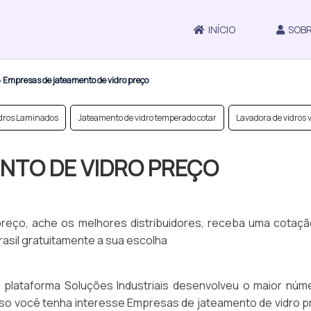
INÍCIO
SOBR
»
Empresas de jateamento de vidro preço
idros Laminados
Jateamento de vidro temperado cotar
Lavadora de vidros v
NTO DE VIDRO PREÇO
reço, ache os melhores distribuidores, receba uma cotaçã
asil gratuitamente a sua escolha
a plataforma Soluções Industriais desenvolveu o maior núm
aso você tenha interesse Empresas de jateamento de vidro p