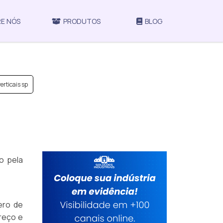
E NÓS
PRODUTOS
BLOG
erticais sp
o pela
ero de
reço e