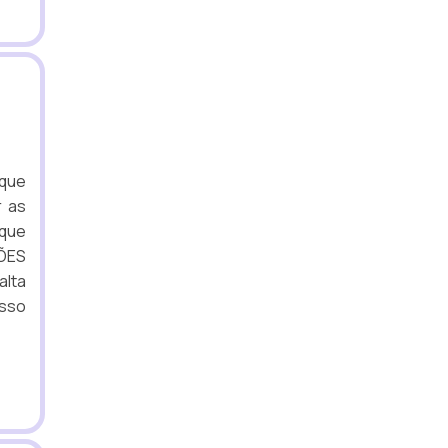
 que
r as
 que
ÇÕES
alta
Isso