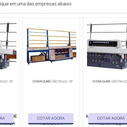
clique em uma das empresas abaixo:
PAULO - SP
CHINA GLASS
/ SÃO PAULO - SP
CHINA GLASS
/ SÃO PAULO 
DORA DE
MÁQUINA LAPIDADORA
MÁQUINA LAPIDADOR
RA
COTAR AGORA
COTAR AGORA
A VENDA
PERIFÉRICA
VIDRO PREÇO