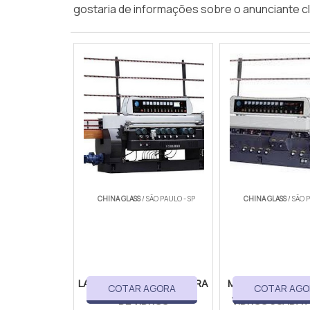
gostaria de informações sobre o anunciante 
CHINA GLASS
/ SÃO PAULO - SP
CHINA GLASS
/ SÃO 
LAPIDADORA E BISELADORA
MÁQUINA LAPIDA
COTAR AGORA
COTAR AGO
DE VIDROS
VIDROS USADA 