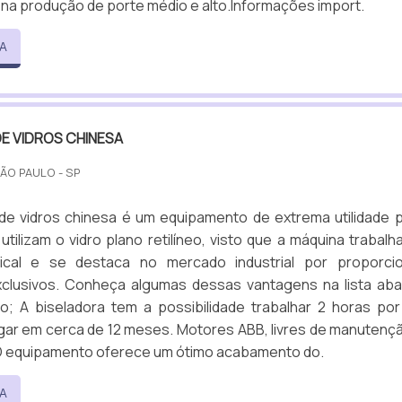
m na produção de porte médio e alto.Informações import.
A
E VIDROS CHINESA
SÃO PAULO - SP
 de vidros chinesa é um equipamento de extrema utilidade 
utilizam o vidro plano retilíneo, visto que a máquina trabalh
tical e se destaca no mercado industrial por proporci
xclusivos. Conheça algumas dessas vantagens na lista aba
o; A biseladora tem a possibilidade trabalhar 2 horas por
ar em cerca de 12 meses. Motores ABB, livres de manutenç
 O equipamento oferece um ótimo acabamento do.
A