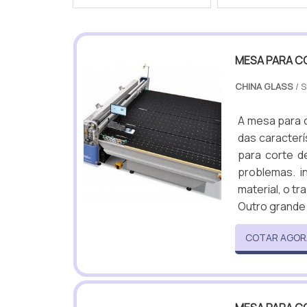
MESA PARA C
CHINA GLASS
/ 
A mesa para c
das caracterí
para corte d
problemas. 
material, o tr
Outro grande 
COTAR AGOR