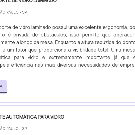
ORTE DE VIDRO LAMINADO
SÃO PAULO - SP
orte de vidro laminado possui uma excelente ergonomia, po
l o é privada de obstáculos, isso permite que operado
emente a longo da mesa. Enquanto a altura reduzida do pont
 é um fator que proporciona a visibilidade total. Uma mes
ática para vidro é extremamente importante já que 
pela eficiência nas mais diversas necessidades de empr
A
TE AUTOMÁTICA PARA VIDRO
SÃO PAULO - SP