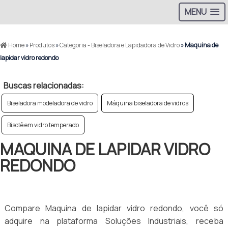
MENU
Home
»
Produtos
»
Categoria - Biseladora e Lapidadora de Vidro
»
Maquina de
lapidar vidro redondo
Buscas relacionadas:
Biseladora modeladora de vidro
Máquina biseladora de vidros
Bisotê em vidro temperado
MAQUINA DE LAPIDAR VIDRO
REDONDO
Compare Maquina de lapidar vidro redondo, você só
adquire na plataforma Soluções Industriais, receba