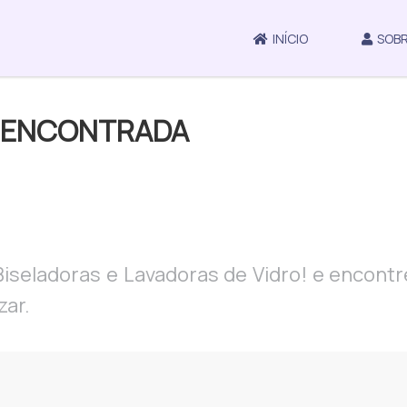
INÍCIO
SOBR
O ENCONTRADA
Biseladoras e Lavadoras de Vidro! e encont
zar.