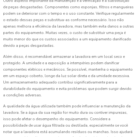
Outro aspecto importante da manutenção é a verificação e a substituição
de peças desgastadas. Componentes como esponjas, filtros e mangueiras
podem se deteriorar com o tempo e o uso constante. Verifique regularmente
o estado dessas peças e substitua-as conforme necessário. Isso não
apenas melhora a eficiência da lavadora, mas também evita danos a outras
partes do equipamento. Muitas vezes, o custo de substituir uma peça é
muito menor do que os custos associados a um equipamento danificado
devido a peças desgastadas.
Além disso, é recomendável armazenar a lavadora em um local seco e
protegido. A umidade e a exposição a intempéries podem danificar
componentes elétricos e mecânicos. Se possível, mantenha o equipamento
em um espaço coberto, longe da luz solar direta e da umidade excessiva.
Um armazenamento adequado contribui significativamente para a
durabilidade do equipamento e evita problemas que podem surgir devido
a condições adversas.
A qualidade da água utilizada também pode influenciar a manutenção da
lavadora. Se a água da sua região for muito dura ou contiver impurezas,
isso pode afetar o desempenho do equipamento. Considere a
possibilidade de usar água filtrada ou destilada, especialmente se você
notar que a lavadora está acumulando resíduos ou manchas. Isso ajudará