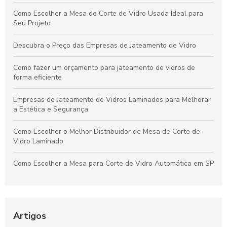
Como Escolher a Mesa de Corte de Vidro Usada Ideal para
Seu Projeto
Descubra o Preço das Empresas de Jateamento de Vidro
Como fazer um orçamento para jateamento de vidros de
forma eficiente
Empresas de Jateamento de Vidros Laminados para Melhorar
a Estética e Segurança
Como Escolher o Melhor Distribuidor de Mesa de Corte de
Vidro Laminado
Como Escolher a Mesa para Corte de Vidro Automática em SP
Como Escolher a Lavadora de Vidro Chinesa Ideal para Sua
Necessidade
Artigos
Descubra a Melhor Lavadora de Vidro Vertical Chinesa para