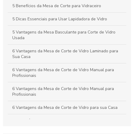
Sua Necessidade
5 Benefícios da Mesa de Corte para Vidraceiro
Mesa de corte de vidro temperado SP transforma ambientes
com elegância
5 Dicas Essenciais para Usar Lapidadora de Vidro
5 Vantagens da Mesa Basculante para Corte de Vidro
Usada
6 Vantagens da Mesa de Corte de Vidro Laminado para
Sua Casa
6 Vantagens da Mesa de Corte de Vidro Manual para
Profissionais
6 Vantagens da Mesa de Corte de Vidro Manual para
Profissionais
6 Vantagens da Mesa de Corte de Vidro para sua Casa
A importância da Mesa de Corte para Vidraceiro
Biseladora de Vidros à Venda: Como Escolher o