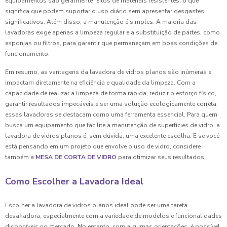
equipamentos são geralmente feitos de materiais resistentes, o que
significa que podem suportar o uso diário sem apresentar desgastes
significativos. Além disso, a manutenção é simples. A maioria das
lavadoras exige apenas a limpeza regular e a substituição de partes, como
esponjas ou filtros, para garantir que permaneçam em boas condições de
funcionamento.
Em resumo, as vantagens da lavadora de vidros planos são inúmeras e
impactam diretamente na eficiência e qualidade da limpeza. Com a
capacidade de realizar a limpeza de forma rápida, reduzir o esforço físico,
garantir resultados impecáveis e ser uma solução ecologicamente correta,
essas lavadoras se destacam como uma ferramenta essencial. Para quem
busca um equipamento que facilite a manutenção de superfícies de vidro, a
lavadora de vidros planos é, sem dúvida, uma excelente escolha. E se você
está pensando em um projeto que envolve o uso de vidro, considere
também a
MESA DE CORTA DE VIDRO
para otimizar seus resultados.
Como Escolher a Lavadora Ideal
Escolher a lavadora de vidros planos ideal pode ser uma tarefa
desafiadora, especialmente com a variedade de modelos e funcionalidades
disponíveis no mercado. No entanto, com algumas orientações, é possível